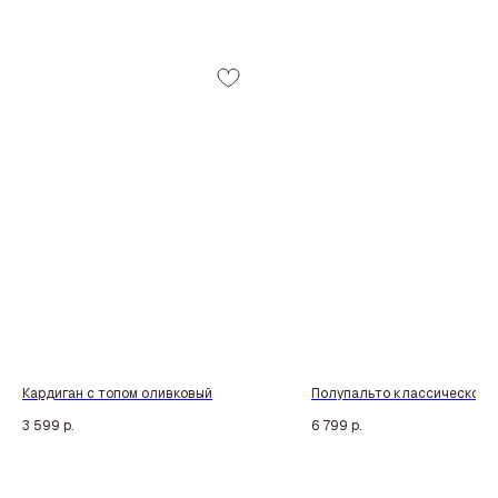
Кардиган с топом оливковый
Полупальто классическое х
3 599
р.
6 799
р.