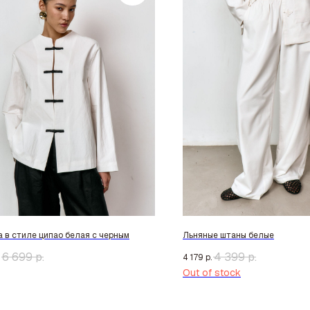
 в стиле ципао белая с черным
Льняные штаны белые
6 699
р.
4 399
р.
4 179
р.
Out of stock