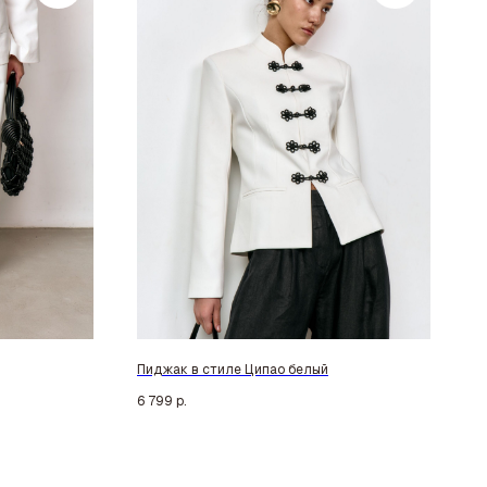
Пиджак в стиле Ципао белый
6 799
р.