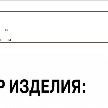
ства.
хности.