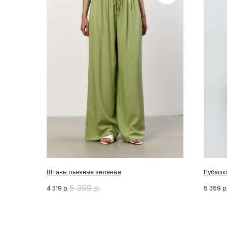
Штаны льняные зеленые
Рубашка
5 399
р.
4 319
р.
5 359
р.