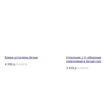
Брюки алладины белые
Купальник с V-образным вы
коричневый в белый горох
4 399
р.
5 499
р.
3 439
р.
4 299
р.
Tilda
Made on