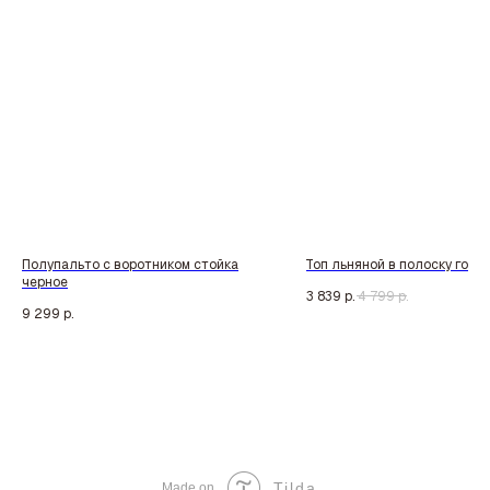
Полупальто с воротником стойка
Топ льняной в полоску голу
черное
3 839
р.
4 799
р.
9 299
р.
Tilda
Made on