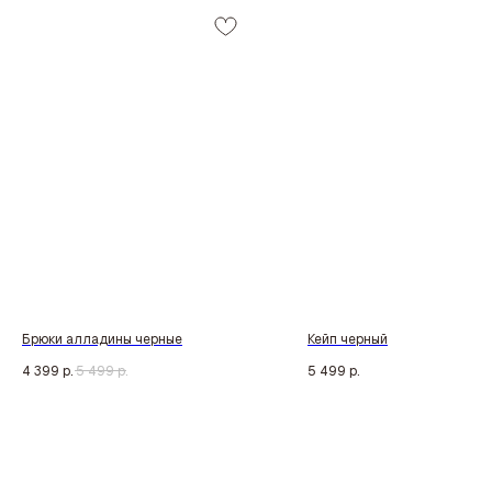
Брюки алладины черные
Кейп черный
4 399
р.
5 499
р.
5 499
р.