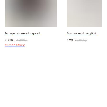
Топ приталенный черный
Топ льняной голубой
4 279
р.
4 499
р.
3 119
р.
3 899
р.
Out of stock