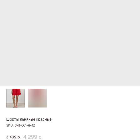
Шорты льняные красные
SKU:
SHT-001-R-42
4 299
р.
3 439
р.